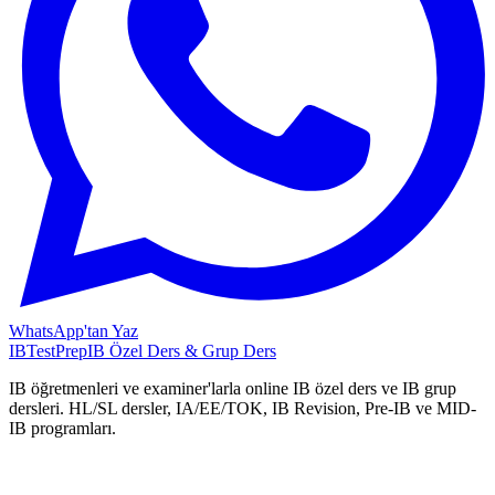
WhatsApp'tan Yaz
IB
TestPrep
IB Özel Ders & Grup Ders
IB öğretmenleri ve examiner'larla online IB özel ders ve IB grup
dersleri. HL/SL dersler, IA/EE/TOK, IB Revision, Pre-IB ve MID-
IB programları.