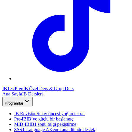
IB
TestPrep
IB Özel Ders & Grup Ders
Ana Sayfa
IB Dersleri
Programlar
IB Revision
Sınav öncesi yoğun tekrar
Pre-IB
IB’ye güçlü bir başlangıç
MID-IB
IB1 sonu bilgi pekiştirme
SSST Language A
Kendi ana dilinde destek