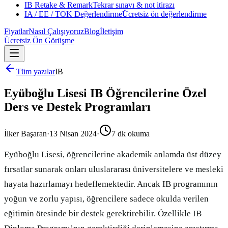
IB Retake & Remark
Tekrar sınavı & not itirazı
IA / EE / TOK Değerlendirme
Ücretsiz ön değerlendirme
Fiyatlar
Nasıl Çalışıyoruz
Blog
İletişim
Ücretsiz Ön Görüşme
Tüm yazılar
IB
Eyüboğlu Lisesi IB Öğrencilerine Özel
Ders ve Destek Programları
İlker Başaran
·
13 Nisan 2024
·
7
dk okuma
Eyüboğlu Lisesi, öğrencilerine akademik anlamda üst düzey
fırsatlar sunarak onları uluslararası üniversitelere ve mesleki
hayata hazırlamayı hedeflemektedir. Ancak IB programının
yoğun ve zorlu yapısı, öğrencilere sadece okulda verilen
eğitimin ötesinde bir destek gerektirebilir. Özellikle IB